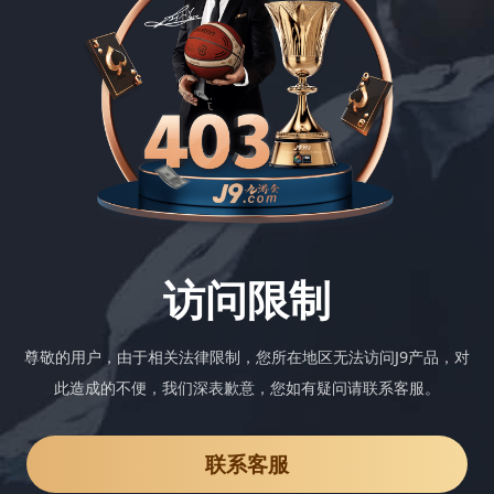
访问限制
尊敬的用户，由于相关法律限制，您所在地区无法访问J9产品，对
此造成的不便，我们深表歉意，您如有疑问请联系客服。
联系客服