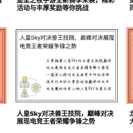
雄
堡垒之夜手游全新赛季来袭，精彩
活动与丰厚奖励等你挑战
人皇Sky对决兽王技院，巅峰对决
展现电竞王者荣耀争锋之势