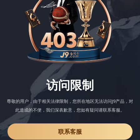
访问限制
尊敬的用户，由于相关法律限制，您所在地区无法访问J9产品，对
此造成的不便，我们深表歉意，您如有疑问请联系客服。
联系客服