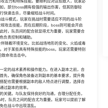
高的攻击力和特殊技能。要顺利应对这些敌人，玩家必
如，部分boss拥有极强的输出伤害，但其防御较
行快速击杀，尽量缩短战斗时间。
段的战斗模式，玩家在挑战时需要适应不同的战斗阶
常规攻击技能，而在后期阶段，boss则可能会开启
此时，队员间的配合就显得尤为重要，玩家需要合
色负责控制和辅助。
往会伴随着环境变化，比如战场地形的变化、火焰或毒
。对于某些具有特殊技能的boss，玩家还需要特别
s的致命攻击击中。
一定的战术素养和操作能力。在进入副本之前，合
首先，确保角色装备达到副本的基本要求，提升角
搭配也需要根据副本的敌人特点进行调整，选择合
通过副本的效率。
的关键。与队友保持良好的沟通，合理分配任务，
ss时，队员之间的配合尤为重要。玩家可以提前了解
免在战斗中出现混乱。